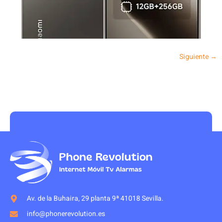
Siguiente
→
Av. de la Buhaira, 29 planta 9ª 41018 Sevilla.
info@phonerevolution.es