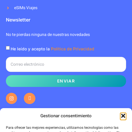
eSIMs Viajes
Newsletter
No te pierdas ninguna de nuestras novedades
He leído y acepto la
Política de Privacidad
ENVIAR
Gestionar consentimiento
Para ofrecer las mejores experiencias, utilizamos tecnologías como las
Servicios prestados por Movistar, Vodafone, Más Orange y