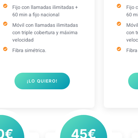
Fijo con llamadas ilimitadas +
Fijo 
60 min a fijo nacional
60 mi
Móvil con llamadas ilimitadas
Móvil
con triple cobertura y máxima
con t
velocidad
veloc
Fibra simétrica.
Fibra
¡LO QUIERO!
0€
45€