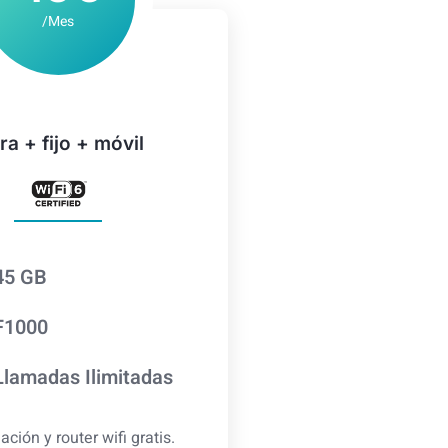
/Mes
ra + fijo + móvil
45 GB
F1000
Llamadas Ilimitadas
lación y router wifi gratis.