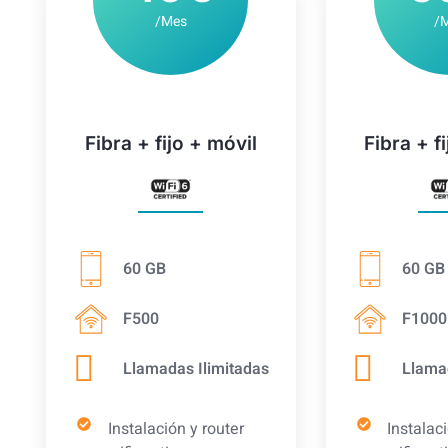
/Mes
/
Fibra + fijo + móvil
Fibra + f
60 GB
60 GB
F500
F1000
Llamadas Ilimitadas
Llama
Instalación y router
Instalac