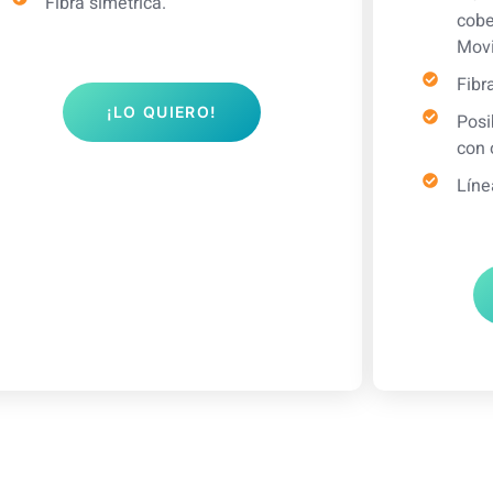
Fibra simétrica.
cobe
Movi
Fibr
¡LO QUIERO!
Posi
con 
Líne