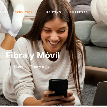
MOS
SERVICIOS
RENTING
EMPRESAS
Fibra y Móvil
Home
Fibra y móvil