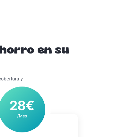
ahorro en su
cobertura y
28€
/Mes