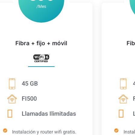
/Mes
Fibra + fijo + móvil
Fib
45 GB
FI500
Llamadas Ilimitadas
Instalación y router wifi gratis.
Insta