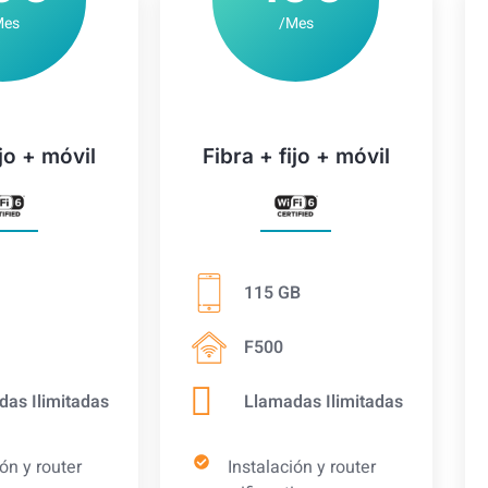
Mes
/Mes
ijo + móvil
Fibra + fijo + móvil
115 GB
F500
das Ilimitadas
Llamadas Ilimitadas
ión y router
Instalación y router